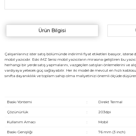
Ürün Bilgisi
Çalışanlarınız ister satış bölümünde indirimli fiyat etiketleri basıyor, isters
mobil yazıcıdır. Eski iMZ Serisi mobil yazıcıların mirasına geliştiren bu yaz
herhangi bir yerde satış yapmalarını, vazgeçilen satışları önlemelerini ve alı
vardiyaya yetecek güç sağlayabilir. Her iki model de mevcut en hızlı kablosu
sınıfta dayanıklılık ve toplam sahip olma maliyetinizi önemli ölçüde düşüre
Baskı Yöntemi
:
Direkt Termal
Çözünürlük
:
203dpi
Kullanım Amacı
:
Mobil
Baskı Genişliği
:
76 mm (3 inch)