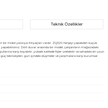
Teknik Özellikler
nilir bir mobil yazıcıya ihtiyaçları vardır. ZQ320 herşeyi yapabilen küçük
çim yapabilirsiniz. Dört duvar arasında bir model, çalışanların mağazadaki
ullarına karşı koyabilir, yüksek kalitede fişler üretebilir ve sahadaki en uzun
ve güç teknolojileri; gün içindeki düşmeler ve çarpmalara karşı kurumsal