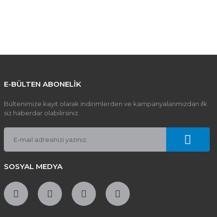
tebilirsiniz.
E-BÜLTEN ABONELİK
Bültenimize kayıt olarak indirimlerden ve kampanyalarımızdan ilk
siz haberdar olabilirsiniz.
SOSYAL MEDYA