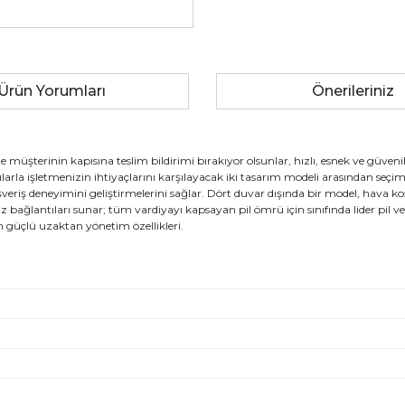
Ürün Yorumları
Önerileriniz
e de müşterinin kapısına teslim bildirimi bırakıyor olsunlar, hızlı, esnek ve güve
ıcılarla işletmenizin ihtiyaçlarını karşılayacak iki tasarım modeli arasından se
şveriş deneyimini geliştirmelerini sağlar. Dört duvar dışında bir model, hava koş
z bağlantıları sunar; tüm vardiyayı kapsayan pil ömrü için sınıfında lider pil 
n güçlü uzaktan yönetim özellikleri.