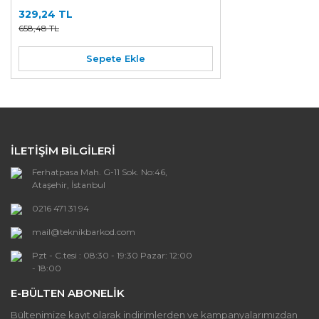
329,24 TL
658,48 TL
Sepete Ekle
İLETİŞİM BİLGİLERİ
Ferhatpasa Mah. G-11 Sok. No:46,
Ataşehir, İstanbul
0216 471 31 94
mail@teknikbarkod.com
Pzt - C.tesi : 08:30 - 19:30 Pazar: 12:00
- 18:00
E-BÜLTEN ABONELİK
Bültenimize kayıt olarak indirimlerden ve kampanyalarımızdan