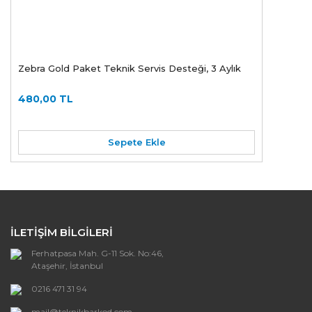
Zebra Gold Paket Teknik Servis Desteği, 3 Aylık
480,00 TL
Sepete Ekle
İLETİŞİM BİLGİLERİ
Ferhatpasa Mah. G-11 Sok. No:46,
Ataşehir, İstanbul
0216 471 31 94
mail@teknikbarkod.com