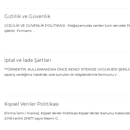
Gizlilik ve Güvenlik
GİZLİLİK VE GÜVENLİK POLİTİKASI Mağazamızda verilen tüm servisler Ferhatp
işletilir. Firmamı ...
İptal ve İade Şartları
**ÖRNEKTİR. KULLANMADAN ÖNCE KENDİ SİTENİZE UYGUN BİR ŞEKİLDE DÜ
sipariş verdiğiniz takdirde, size sunulan ön bilgilendirme formunu v ...
Kişisel Veriler Politikası
[Firma İsmi / marka] Kişisel Veriler Politikası Kişisel Veriler Kanunu hakkı
2016 tarihli 29677 sayılı Resmi G ...