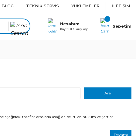
BLOG
TEKNİK SERVİS
YÜKLEMELER
İLETİŞİM
Hesabım
Sepetim
Kayıt Ol / Giriş Yap
aki taraflar arasında aşağıda belirtilen hüküm ve şartlar
Devamı