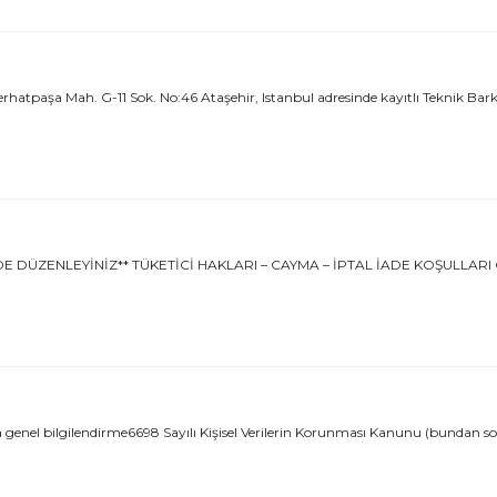
aşa Mah. G-11 Sok. No:46 Ataşehir, Istanbul adresinde kayıtlı Teknik Barkod E
ZENLEYİNİZ** TÜKETİCİ HAKLARI – CAYMA – İPTAL İADE KOŞULLARI GENEL
nda genel bilgilendirme6698 Sayılı Kişisel Verilerin Korunması Kanunu (bundan s