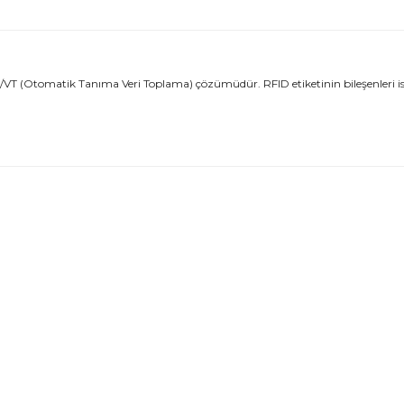
T/VT (Otomatik Tanıma Veri Toplama) çözümüdür. RFID etiketinin bileşenleri is