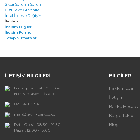
Sıkça Sorulan Sorular
Gizlilik ve Güvenlik
İptal İade ve Değişim
İletişim
İletişim Bilgileri
İletişim Formu
Hesap Numaraları
İLETİŞİM BİLGİLERİ
BİLGİLER
Ferhatpasa Mah. G-11 Sok.
Hakkımızda
No:46, Ataşehir, İstanbul
İletişim
0216 471 31 94
Banka Hesaplar
mail@teknikbarkod.com
Kargo Takip
Blog
Pzt - C.tesi : 08:30 - 19:30
Pazar: 12:00 - 18:00