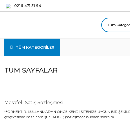
0216 471 31 94
TÜM KATEGORİLER
TÜM SAYFALAR
Mesafeli Satış Sözleşmesi
**ÖRNEKTİR. KULLANMADAN ÖNCE KENDİ SİTENİZE UYGUN BİR ŞEKİLDE DÜZ
çerçevesinde imzalanmıştır. ‘ALICI’ ; (sözleşmede bundan sonra "A ...