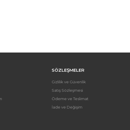
SÖZLEŞMELER
Gizlilik ve Güvenlik
Satış Sözleşmesi
ı
Ödeme ve Teslimat
İade ve Değişim