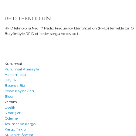
RFID TEKNOLOJİSİ
RFIDTeknolojisi Nedir? Radio Frequency Identification (RFID) temelde bir O
Bu yönüyle RFID etiketler sorgu ve cevap i ...
Kurumsal
Kurumsal Anasayfa
Hakkımızda
Bayilik
Basında Biz
İnsan Kaynakları
Blog
Yardım
Üyelik
Siparişler
Ödeme
Teslimat ve Kargo
Kargo Takip
Kullanım Şartları