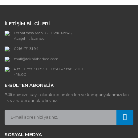
İLETİŞİM BİLGİLERİ
Ferhatpasa Mah. G-11 Sok. No:46,
Ataşehir, İstanbul
0216 471 31 94
mail@teknikbarkod.com
Pzt - C.tesi : 08:30 - 19:30 Pazar: 12:00
- 18:00
E-BÜLTEN ABONELİK
Bültenimize kayıt olarak indirimlerden ve kampanyalarımızdan
ilk siz haberdar olabilirsiniz.
SOSYAL MEDYA