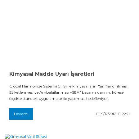
Kimyasal Madde Uyarı İşaretleri
Global Harmonize Sistemi(GHS) ile kimyasalların "Sınıflandırılması,
Etiketlenmesi ve Ambalajlanması –SEA” basamaklarının, küresel
ölçekte standart uygulamalar ile yapılması hedefleniyor.
Devamı
19/12/2017
22:21