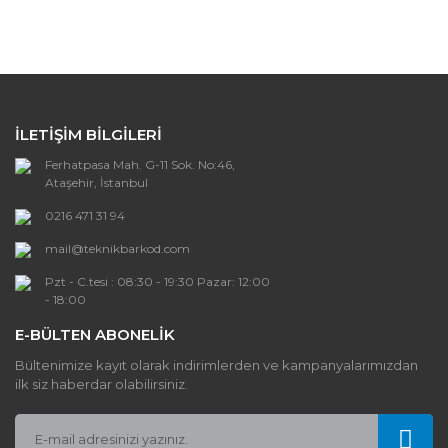
İLETİŞİM BİLGİLERİ
Ferhatpasa Mah. G-11 Sok. No:46,
Ataşehir, İstanbul
0216 471 31 94
mail@teknikbarkod.com
Pzt - C.tesi : 08:30 - 19:30 Pazar: 12:00
- 18:00
E-BÜLTEN ABONELİK
Bültenimize kayıt olarak indirimlerden ve kampanyalarımızdan
ilk siz haberdar olabilirsiniz.